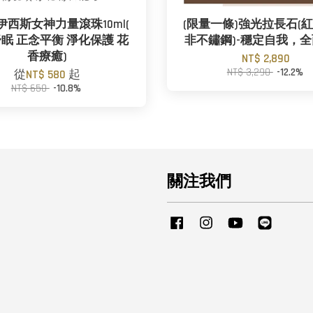
)伊西斯女神力量滾珠10ml(
(限量一條)強光拉長石(
眠 正念平衡 淨化保護 花
非不鏽鋼)-穩定自我，
香療癒)
NT$ 2,890
NT$ 3,290
-12.2%
從
NT$ 580
起
NT$ 650
-10.8%
關注我們
Facebook
Instagram
YouTube
Line