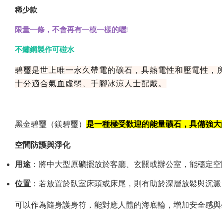
稀少款
限量一條，不會再有一模一樣的喔!
不鏽鋼製作可碰水
碧璽是世上唯一永久帶電的礦石，具熱電性和壓電性，
十分適合氣血虛弱、手腳冰涼人士配戴。
黑金碧璽（鎂碧璽）
是一種極受歡迎的能量礦石，具備強大
空間防護與淨化
用途
：將中大型原礦擺放於客廳、玄關或辦公室，能穩定空
位置
：若放置於臥室床頭或床尾，則有助於深層放鬆與沉澱
可以作為隨身護身符，能對應人體的海底輪，增加安全感與