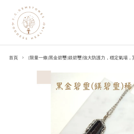
›
首頁
(限量一條)黑金碧璽(鎂碧璽)強大防護力，穩定氣場