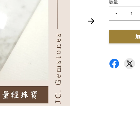
數量
-
加