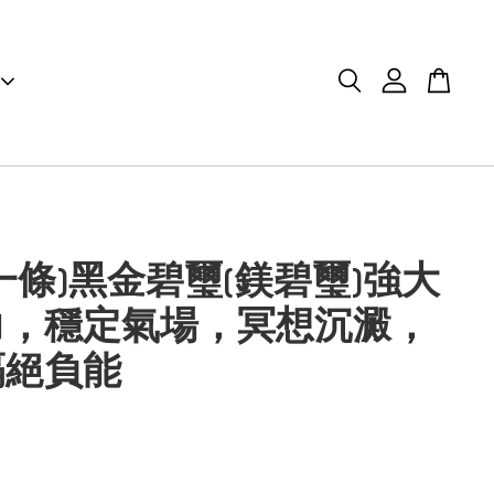
一條)黑金碧璽(鎂碧璽)強大
力，穩定氣場，冥想沉澱，
隔絕負能