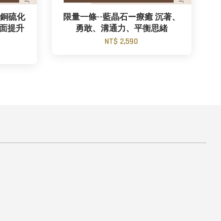
紅銅硫化
限量一條--藍晶石ー療癒 沉著、
全面提升
勇敢、溝通力、平衡思緒
NT$ 2,590