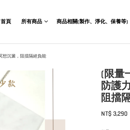
首頁
所有商品
商品相關(製作、淨化、保養等)
，冥想沉澱，阻擋隔絕負能
(限量
防護
阻擋
NT$ 3,290