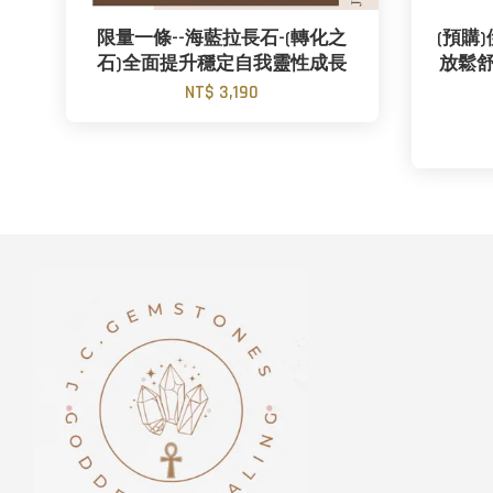
限量一條--海藍拉長石-(轉化之
(預購
石)全面提升穩定自我靈性成長
放鬆舒
NT$ 3,190