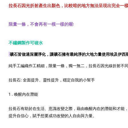
拉長石因光折射產生出顏色，比較暗的地方無法呈現出完全一
限量一條，不會再有一模一樣的喔!
不鏽鋼製作可碰水
礦石皆做過深層淨化，讓礦石擁有最純淨的大地力量使用埃及伊西
純手工編織作工精細，限量一條，獨一無二，拉長石因光線折射不同
拉長石: 全面提升、靈性提升，穩定自我的小幫手
1 . 喚醒內在潛能
拉長石有助於在生活、意識改變之際，藉由喚醒內在的潛能和才能
提升自信心，賦予想要成功改變的人自由與力量。