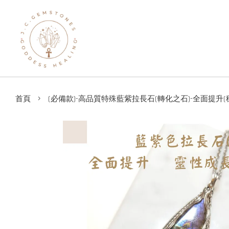
›
首頁
(必備款)-高品質特殊藍紫拉長石(轉化之石)-全面提升(