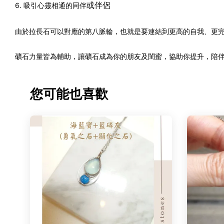
或伴侶
6. 吸引心靈相通的同伴
由於拉長石可以對應的第八脈輪，也就是要連結到更高的自我、更
礦石力量皆為輔助，讓礦石成為你的朋友及閨蜜，協助你提升，陪
您可能也喜歡