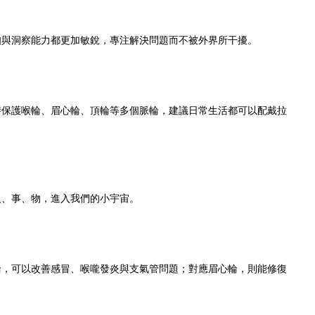
知與洞察能力都更加敏銳，專注解決問題而不被外界所干擾。
時保護喉輪、眉心輪、頂輪等多個脈輪，建議日常生活都可以配戴拉
人、事、物，進入我們的小宇宙。
輪，可以改善感冒、喉嚨發炎與支氣管問題；對應眉心輪，則能修復