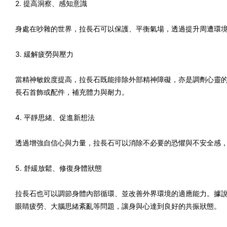
2. 提高洞察、感知意識
身處在吵雜的世界，拉長石可以保護、平衡氣場，透過提升周遭環
3. 緩解疲勞與壓力
當精神敏銳度提高，拉長石既能排除外部精神障礙，亦是調劑心靈
長石首飾或配件，補充體力與耐力。
4. 平靜思緒、促進新想法
透過增強自信心與力量，拉長石可以消除不必要的恐懼與不安全感
5. 舒緩放鬆、修復身體狀態
拉長石也可以調節身體內部循環、並改善外界環境的適應能力。據
眼睛疲勞、大腦思緒紊亂等問題，讓身與心達到良好的共振狀態。