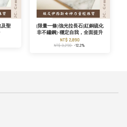
埃及聖
(限量一條)強光拉長石(紅銅硫化
一
非不鏽鋼)-穩定自我，全面提升
NT$ 2,890
NT$ 3,290
-12.2%