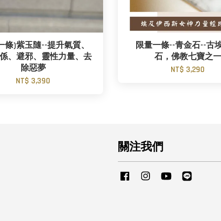
一條)紫玉隨--提升氣質、
限量一條--青金石--古
係、避邪、靈性力量、去
石，佛教七寶之
除惡夢
NT$ 3,290
NT$ 3,390
關注我們
Facebook
Instagram
YouTube
Line