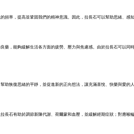
境的頻率，提高並鞏固我們的精神意識。因此，拉長石可以幫助思緒、感
的良藥，能夠緩解生活各方面的疲勞、壓力與焦慮感。由於拉長石可以同
，幫助恢復思緒的平靜，並促進新的正向想法，讓充滿喜悅、快樂與愛的
說拉長石有助於調節新陳代謝、荷爾蒙和血壓，並緩解經期症狀；對應喉