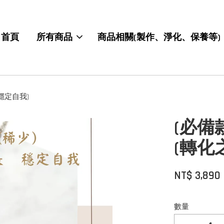
首頁
所有商品
商品相關(製作、淨化、保養等)
穩定自我)
(必備
(轉化
NT$ 3,890
數量