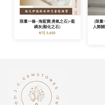
限量一條--海藍寶(勇氣之石)+藍
(限量
磷灰(顯化之石)
人際關
NT$ 3,490