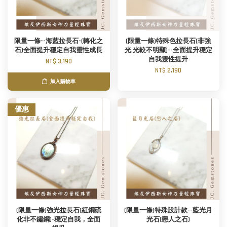
限量一條--海藍拉長石-(轉化之
(限量一條)特殊色拉長石(非強
石)全面提升穩定自我靈性成長
光,光較不明顯)--全面提升穩定
自我靈性提升
NT$ 3,190
NT$ 2,190
加入購物車
優惠
(限量一條)強光拉長石(紅銅硫
(限量一條)特殊設計款--藍光月
化非不鏽鋼)-穩定自我，全面
光石(戀人之石)