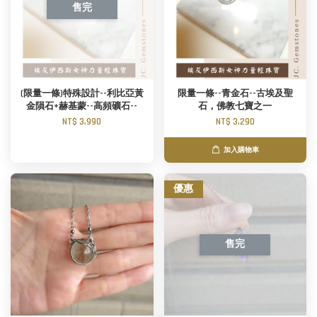
售完
(限量一條)特殊設計--利比亞黃
限量一條--青金石--古埃及聖
金隕石+赫基蒙--高頻礦石--
石，佛教七寶之一
NT$ 3,990
NT$ 3,290
加入購物車
優惠
售完