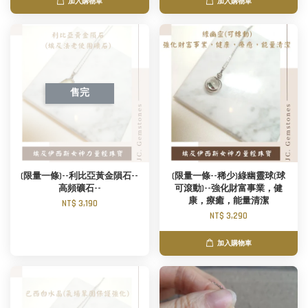
加入購物車
加入購物車
售完
(限量一條)--利比亞黃金隕石--
(限量一條--稀少)綠幽靈球(球
高頻礦石--
可滾動)--強化財富事業，健
康，療癒，能量清潔
NT$ 3,190
NT$ 3,290
加入購物車