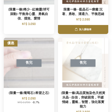
(限量一條)稀少--紅幽靈(球可
限量一條--藍晶石ー療癒 沉
滾動)-平衡身心靈、勇氣自
著、勇敢、溝通力、平衡思緒
信、擋煞、愛情
NT$ 2,590
NT$ 3,090
加入購物車
優惠
售完
售完
(限量一條)葡萄石:(希望之石)
(限量一條)高品質無染色天然黃
水晶--自信，突破困境，平緩
NT$ 2,090
情緒，靈氣，智慧，強化落實
NT$ 2,290
-8.7%
能力