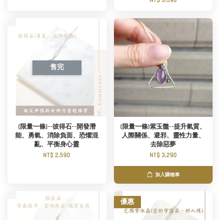
NT$ 3,590
售完
(限量一條)--彼得石--開發潛
(限量一條)紫玉髓--提升氣質、
能、勇氣、消除負面、恐懼混
人際關係、避邪、靈性力量、
亂、平衡身心靈
去除惡夢
NT$ 2,590
NT$ 3,290
加入購物車
優惠