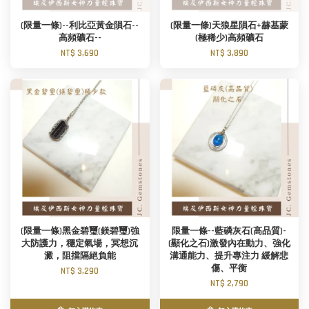
(限量一條)--利比亞黃金隕石--
(限量一條)天狼星隕石+赫基蒙
高頻礦石--
(極稀少)高頻礦石
NT$ 3,690
NT$ 3,890
(限量一條)黑金碧璽(鎂碧璽)強
限量一條--藍磷灰石(高品質)-
大防護力，穩定氣場，冥想沉
(顯化之石)激發內在動力、強化
澱，阻擋隔絕負能
溝通能力、提升專注力 緩解悲
傷、平衡
NT$ 3,290
NT$ 2,790