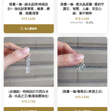
限量一條--綠水晶球(特殊設
限量一條--紫水晶原礦--愛的守
計)--強化財富事業，健康，療
護石、智慧、人緣、安定心
癒，能量清潔
緒、集中精神
NT$ 3,690
NT$ 2,490
NT$ 2,790
-10.8%
加入購物車
(必備款)--特殊設計巴西白水
(限量一條)葡萄石:(希望之石)
晶--水晶之王(氣場保護強化)
NT$ 2,690
NT$ 2,790