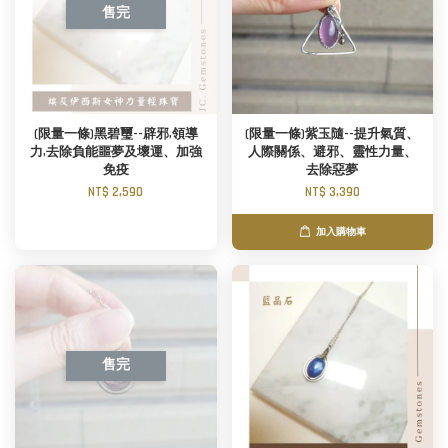
售完
(限量一條)黑碧璽--辟邪,領導
(限量一條)紫玉隨--提升氣質、
力,去除負能噩夢及壞運、加強
人際關係、避邪、靈性力量、
免疫
去除惡夢
NT$ 2,590
NT$ 3,390
加入購物車
售完