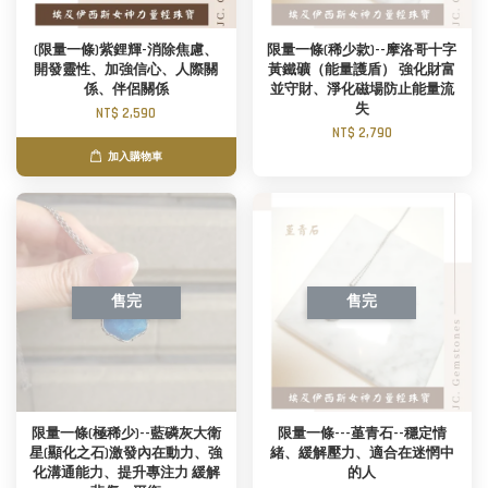
(限量一條)紫鋰輝-消除焦慮、
限量一條(稀少款)--摩洛哥十字
開發靈性、加強信心、人際關
黃鐵礦（能量護盾） 強化財富
係、伴侶關係
並守財、淨化磁場防止能量流
失
NT$ 2,590
NT$ 2,790
加入購物車
售完
售完
限量一條(極稀少)--藍磷灰大衛
限量一條---堇青石--穩定情
星(顯化之石)激發內在動力、強
緒、緩解壓力、適合在迷惘中
化溝通能力、提升專注力 緩解
的人