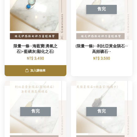
售完
限量一條--海藍寶(勇氣之
(限量一條)--利比亞黃金隕石--
石)+藍磷灰(顯化之石)
高頻礦石--
NT$ 3,490
NT$ 3,590
加入購物車
售完
售完