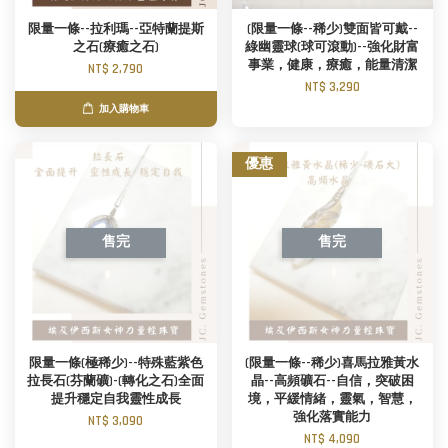
限量一條--拉利瑪--亞特蘭提斯
(限量一條--稀少)雙面皆可戴--
之石(療癒之石)
綠幽靈球(球可滾動)--強化財富
事業，健康，療癒，能量清潔
NT$ 2,790
NT$ 3,290
加入購物車
優惠
售完
售完
限量一條(極稀少)--特殊藍紫色
(限量一條--稀少)喜馬拉雅黃水
拉長石(芬蘭礦)-(轉化之石)全面
晶--高頻礦石--自信，突破困
提升穩定自我靈性成長
境，平緩情緒，靈氣，智慧，
強化落實能力
NT$ 3,090
NT$ 4,090