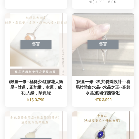
NT$ 4,390
-6.8%
售完
售完
(限量一條--極稀少)紅膠花大衛
(限量一條--稀少)特殊設計---喜
星--財運，正能量，幸運，成
馬拉雅白水晶--水晶之王--高頻
功,人緣，除負能
水晶(氣場保護強化)
NT$ 3,790
NT$ 3,690