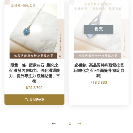
售完
限量一條--藍磷灰石-(顯化之
(必備款)-高品質特殊藍紫拉長
石)激發內在動力、強化溝通能
石(轉化之石)-全面提升(穩定自
力、提升專注力 緩解悲傷、平
我)
衡
NT$ 3,890
NT$ 2,790
加入購物車
←
1
2
→