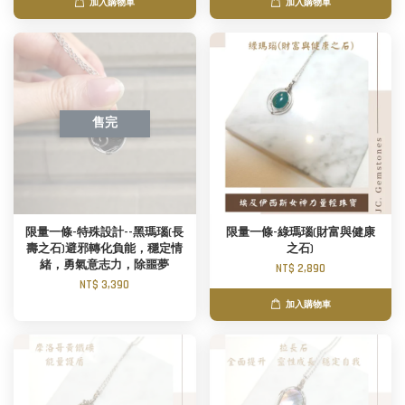
加入購物車
加入購物車
售完
限量一條-特殊設計--黑瑪瑙(長
限量一條-綠瑪瑙(財富與健康
壽之石)避邪轉化負能，穩定情
之石)
緒，勇氣意志力，除噩夢
NT$ 2,890
NT$ 3,390
加入購物車