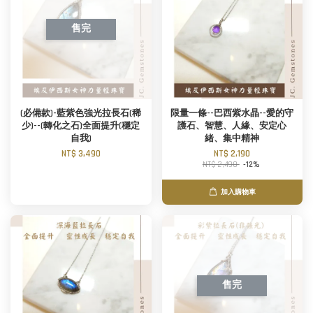
售完
(必備款)-藍紫色強光拉長石(稀
限量一條--巴西紫水晶--愛的守
少)--(轉化之石)全面提升(穩定
護石、智慧、人緣、安定心
自我)
緒、集中精神
NT$ 3,490
NT$ 2,190
NT$ 2,490
-12%
加入購物車
售完