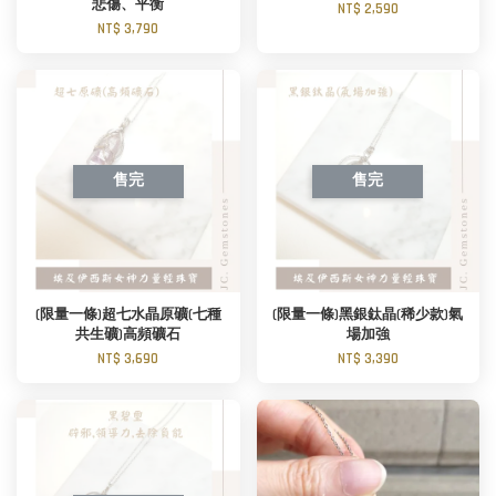
悲傷、平衡
NT$ 2,590
NT$ 3,790
售完
售完
(限量一條)超七水晶原礦(七種
(限量一條)黑銀鈦晶(稀少款)氣
共生礦)高頻礦石
場加強
NT$ 3,690
NT$ 3,390