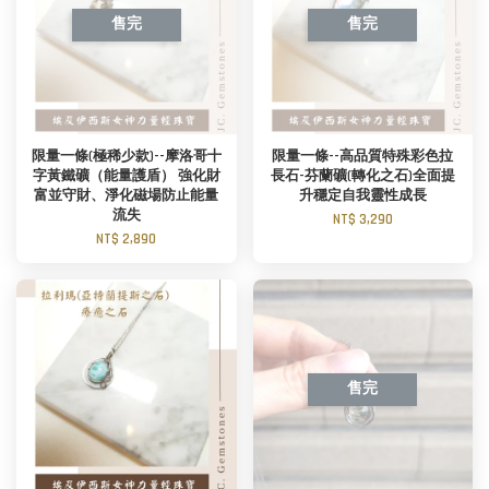
售完
售完
限量一條(極稀少款)--摩洛哥十
限量一條--高品質特殊彩色拉
字黃鐵礦（能量護盾） 強化財
長石-芬蘭礦(轉化之石)全面提
富並守財、淨化磁場防止能量
升穩定自我靈性成長
流失
NT$ 3,290
NT$ 2,890
售完