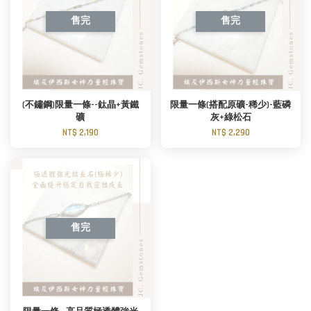
售完
售完
(不鏽鋼)限量一條--鈦晶+黃鐵
限量一條(搭配原礦-稀少)-藍磷
礦
灰+綠松石
NT$ 2,190
NT$ 2,290
售完