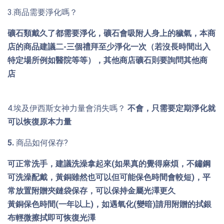
3.商品需要淨化嗎？ 
礦石類戴久了都需要淨化，礦石會吸附人身上的穢氣，本商
店的商品建議二-三個禮拜至少淨化一次（若沒長時間出入
特定場所例如醫院等等），其他商店礦石則要詢問其他商
店 
4.埃及伊西斯女神力量會消失嗎？ 
不會，只需要定期淨化就
可以恢復原本力量 
5. 
商品如何保存?
可正
常洗手，建議洗澡拿起來(如果真的覺得麻煩，不鏽鋼
可洗澡配戴，黃銅雖然也可以但可能保色時間會較短)，平
常放置附贈夾鏈袋保存，可以保持金屬光澤更久
黃銅保色時間(一年以上)，如遇氧化(變暗)請用附贈的拭銀
布輕微擦拭即可恢復光澤